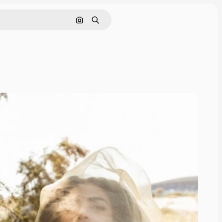
画像で検索
検索