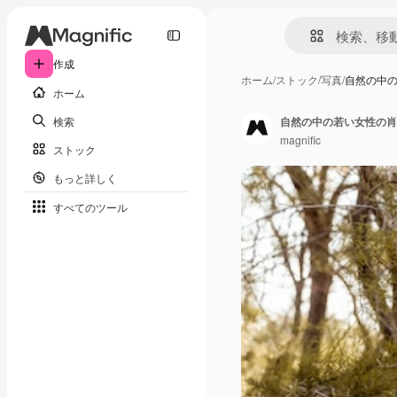
作成
ホーム
/
ストック
/
写真
/
自然の中
ホーム
検索
自然の中の若い女性の肖
magnific
ストック
もっと詳しく
すべてのツール