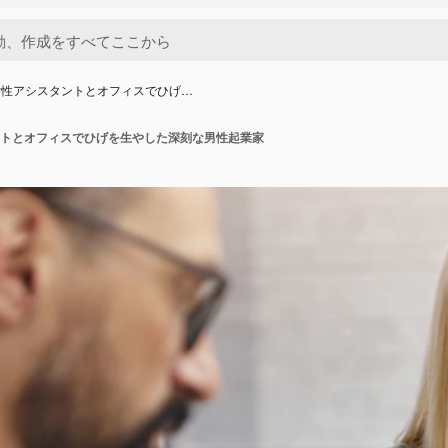
女性アシスタントとオフィスでひげ…
トとオフィスでひげを生やした深刻な男性起業家