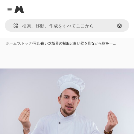
Magnific
Close menu
画像で
ホーム
/
ストック
/
写真
/
白い炊飯器の制服と白い壁を見ながら指を一…