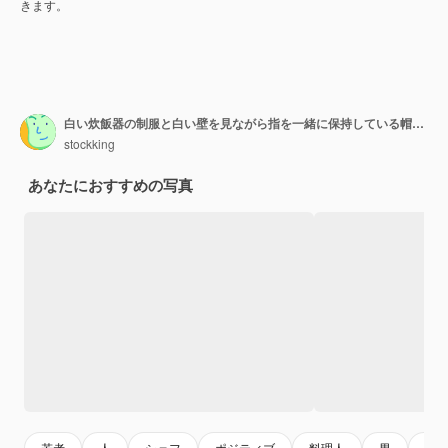
きます。
白い炊飯器の制服と白い壁を見ながら指を一緒に保持している帽子を身に着けている前向きな若いひげを生やしたシェフの男手ジェスチャー
stockking
あなたにおすすめの写真
若者
人
シェフ
ポジティブ
料理人
男
手