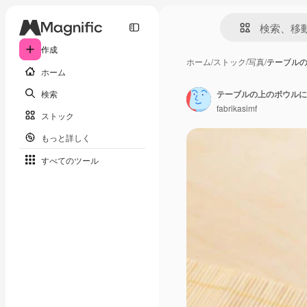
作成
ホーム
/
ストック
/
写真
/
テーブル
ホーム
検索
テーブルの上のボウルに
fabrikasimf
ストック
もっと詳しく
すべてのツール