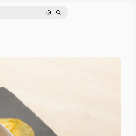
画像で検索
検索