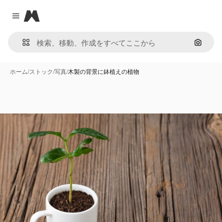
Magnific
Close menu
画像で
ホーム
/
ストック
/
写真
/
木製の背景に鉢植えの植物