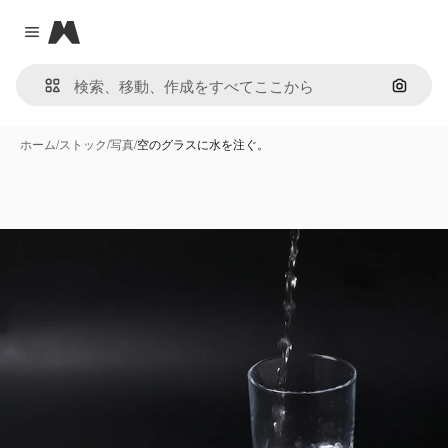
Magnific
Close menu
画像で
ホーム
/
ストック
/
写真
/
空のグラスに水を注ぐ。