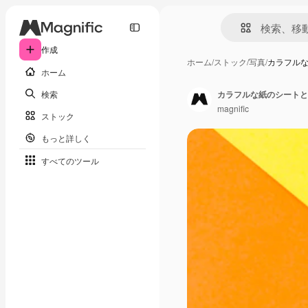
作成
ホーム
/
ストック
/
写真
/
カラフル
ホーム
検索
カラフルな紙のシートと
magnific
ストック
もっと詳しく
すべてのツール