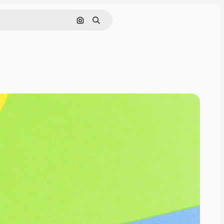
画像で検索
検索