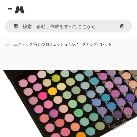
Magnific
Close menu
画像で
ホーム
/
ストック
/
写真
/
プロフェッショナルメークアップパレット