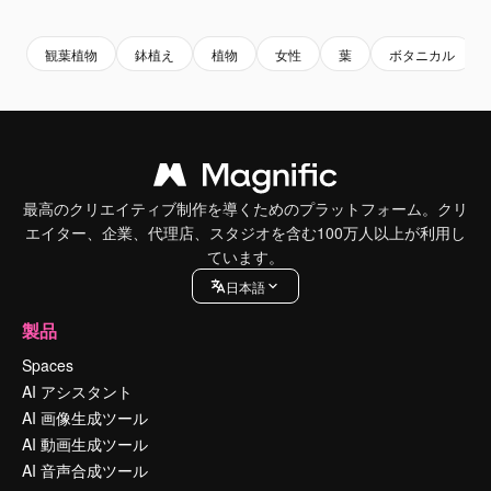
Premium
Premium
Premium
Premium
観葉植物
鉢植え
植物
女性
葉
ボタニカル
最高のクリエイティブ制作を導くためのプラットフォーム。クリ
エイター、企業、代理店、スタジオを含む100万人以上が利用し
ています。
日本語
製品
Spaces
AI アシスタント
AI 画像生成ツール
AI 動画生成ツール
AI 音声合成ツール