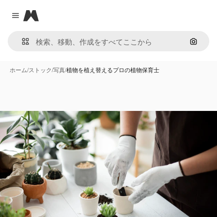
Magnific
Close menu
画像で
ホーム
/
ストック
/
写真
/
植物を植え替えるプロの植物保育士