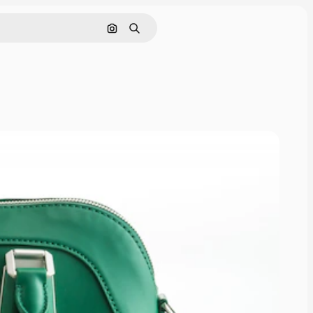
画像で検索
検索