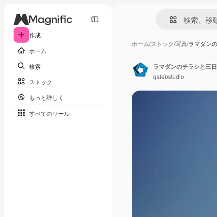
作成
ホーム
/
ストック
/
写真
/
ラマダン
ホーム
検索
ラマダンのチラシと三日
qalebstudio
ストック
もっと詳しく
すべてのツール