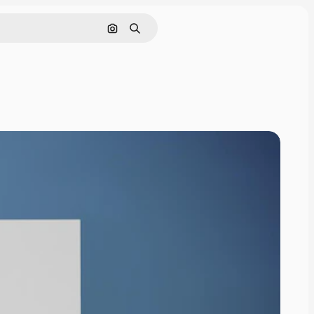
画像で検索
検索