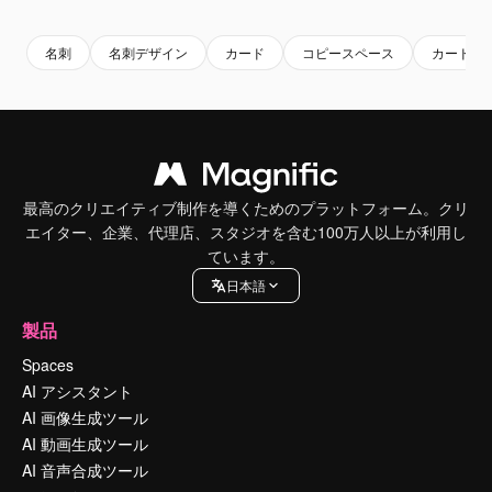
名刺
名刺デザイン
カード
コピースペース
カードデ
最高のクリエイティブ制作を導くためのプラットフォーム。クリ
エイター、企業、代理店、スタジオを含む100万人以上が利用し
ています。
日本語
製品
Spaces
AI アシスタント
AI 画像生成ツール
AI 動画生成ツール
AI 音声合成ツール