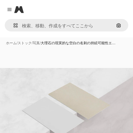
Magnific
Close menu
画像で
ホーム
/
ストック
/
写真
/
大理石の現実的な空白の名刺の持続可能性エ…