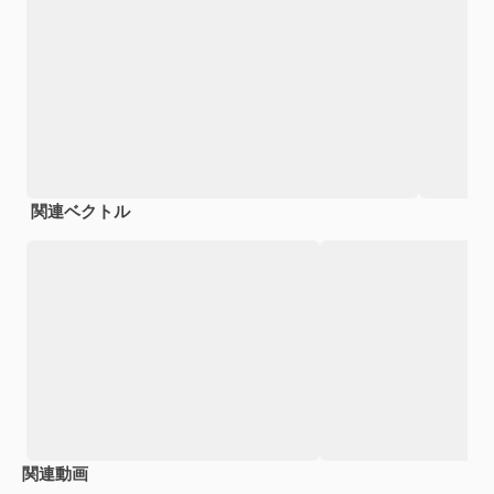
関連ベクトル
関連動画
Premium
Premium
AIによって生成されました。
Premium
Premium
AIによっ