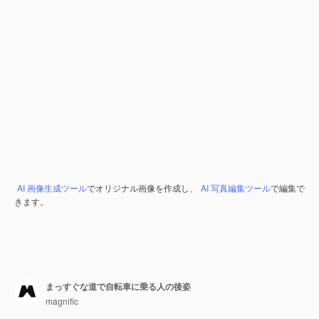
AI 画像生成ツール
でオリジナル画像を作成し、
AI 写真編集ツール
で編集で
きます。
まっすぐな道で自転車に乗る人の後姿
magnific