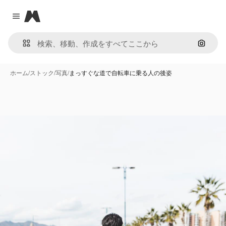
Magnific
Close menu
画像で
ホーム
/
ストック
/
写真
/
まっすぐな道で自転車に乗る人の後姿