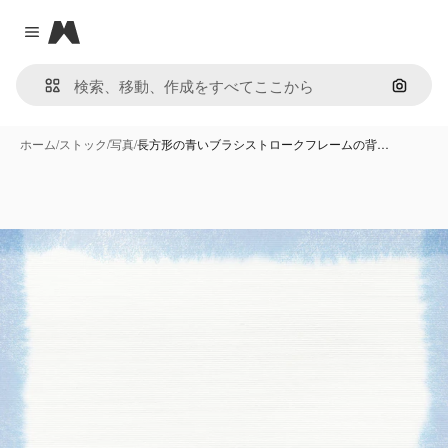
Magnific
Close menu
画像で
ホーム
/
ストック
/
写真
/
長方形の青いブラシストロークフレームの背…