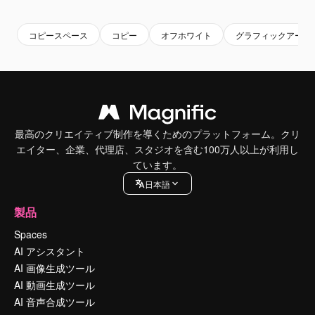
Premium
Premium
Premium
Premium
コピースペース
コピー
オフホワイト
グラフィックアート
最高のクリエイティブ制作を導くためのプラットフォーム。クリ
エイター、企業、代理店、スタジオを含む100万人以上が利用し
ています。
日本語
製品
Spaces
AI アシスタント
AI 画像生成ツール
AI 動画生成ツール
AI 音声合成ツール