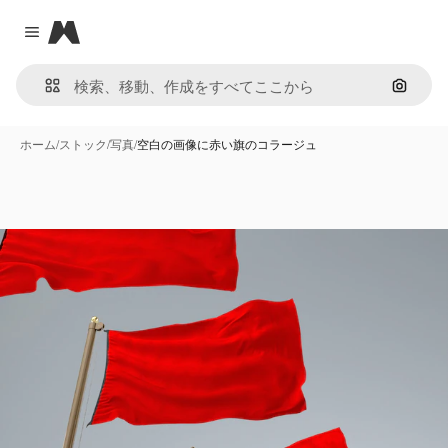
Magnific
Close menu
画像で
ホーム
/
ストック
/
写真
/
空白の画像に赤い旗のコラージュ