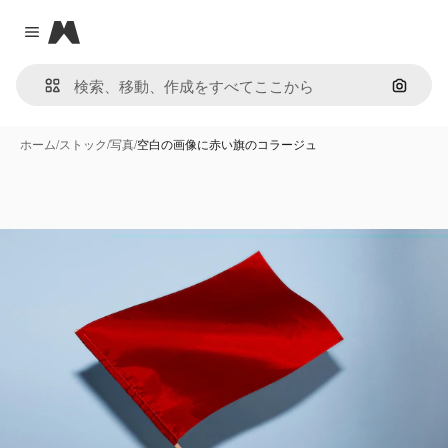
Magnific
Close menu
画像で
ホーム
/
ストック
/
写真
/
空白の画像に赤い旗のコラージュ