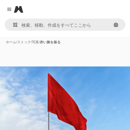
Magnific
Close menu
画像で
ホーム
/
ストック
/
写真
/
赤い旗を振る