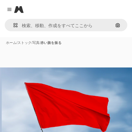
Magnific
Close menu
画像で
ホーム
/
ストック
/
写真
/
赤い旗を振る