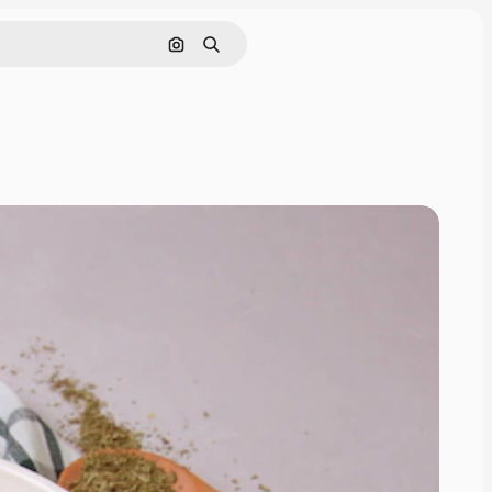
画像で検索
検索