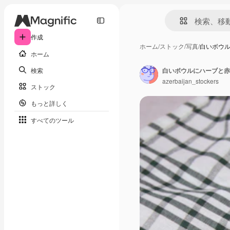
作成
ホーム
/
ストック
/
写真
/
白いボウ
ホーム
検索
白いボウルにハーブと赤
azerbaijan_stockers
ストック
もっと詳しく
すべてのツール