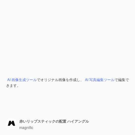
AI 画像生成ツール
でオリジナル画像を作成し、
AI 写真編集ツール
で編集で
きます。
赤いリップスティックの配置 ハイアングル
magnific