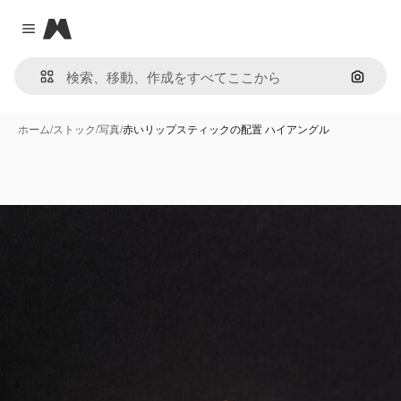
Magnific
Close menu
画像で
ホーム
/
ストック
/
写真
/
赤いリップスティックの配置 ハイアングル