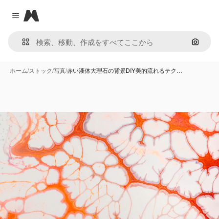
Magnific
Close menu
画像で
ホーム
/
ストック
/
写真
/
赤い液体大理石の背景DIY美的流れるテク…