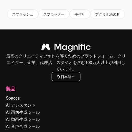
スプラッシュ
スプラッター
手作り
アクリル絵の具
d
最高のクリエイティブ制作を導くためのプラットフォーム。クリ
エイター、企業、代理店、スタジオを含む100万人以上が利用し
ています。
日本語
製品
Spaces
AI アシスタント
AI 画像生成ツール
AI 動画生成ツール
AI 音声合成ツール