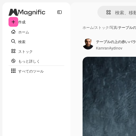
作成
ホーム
/
ストック
/
写真
/
テーブル
ホーム
検索
テーブルの上の赤いバラ
KamranAydinov
ストック
もっと詳しく
すべてのツール