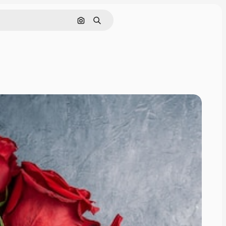
画像で検索
検索