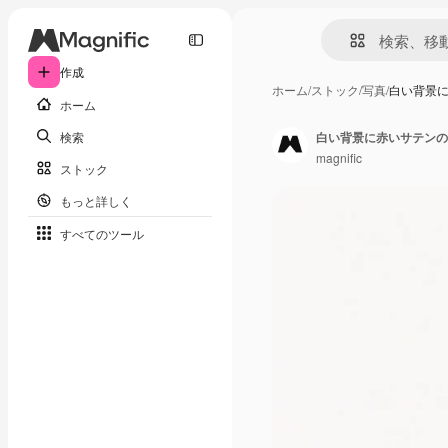
作成
ホーム
/
ストック
/
写真
/
白い背景
ホーム
検索
白い背景に赤いサテンの
magnific
ストック
もっと詳しく
すべてのツール