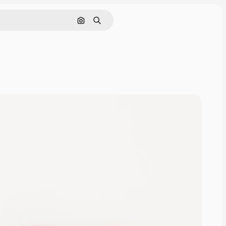
画像で検索
検索