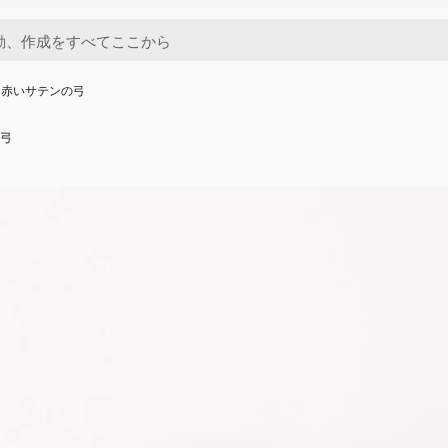
に赤いサテンの弓
弓