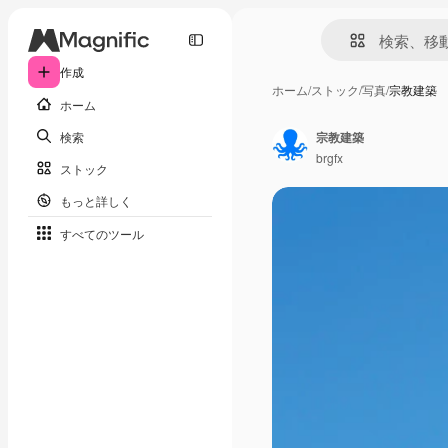
作成
ホーム
/
ストック
/
写真
/
宗教建築
ホーム
検索
宗教建築
brgfx
ストック
もっと詳しく
すべてのツール