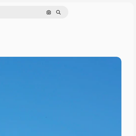
画像で検索
検索