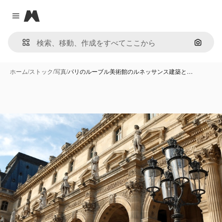
Magnific
Close menu
画像で
ホーム
/
ストック
/
写真
/
パリのルーブル美術館のルネッサンス建築と…