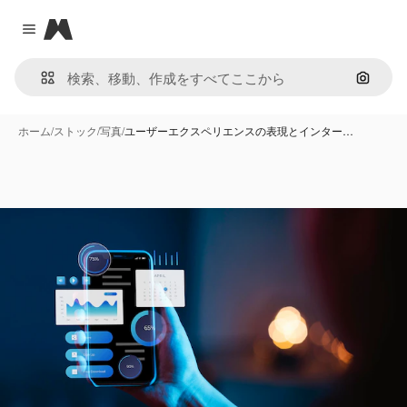
Magnific
Close menu
画像で
ホーム
/
ストック
/
写真
/
ユーザーエクスペリエンスの表現とインター…