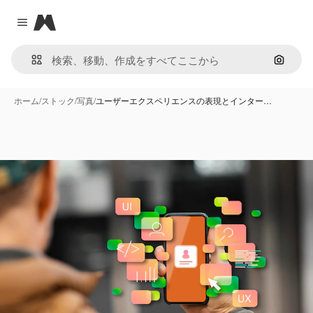
Magnific
Close menu
画像で
ホーム
/
ストック
/
写真
/
ユーザーエクスペリエンスの表現とインター…