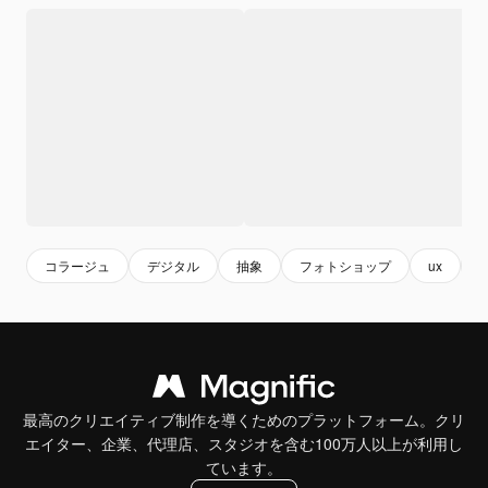
コラージュ
デジタル
抽象
フォトショップ
ux
u
最高のクリエイティブ制作を導くためのプラットフォーム。クリ
エイター、企業、代理店、スタジオを含む100万人以上が利用し
ています。