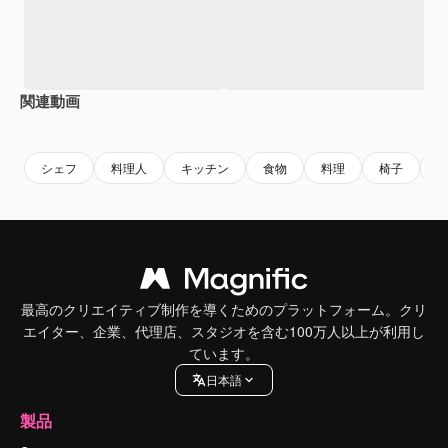
関連動画
Premium
Premium
Premium
Premium
シェフ
料理人
キッチン
食物
料理
椅子
s
最高のクリエイティブ制作を導くためのプラットフォーム。クリ
エイター、企業、代理店、スタジオを含む100万人以上が利用し
ています。
日本語
製品