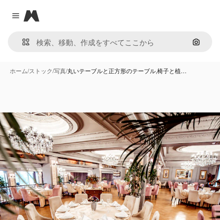
Magnific
Close menu
画像で
ホーム
/
ストック
/
写真
/
丸いテーブルと正方形のテーブル,椅子と植…