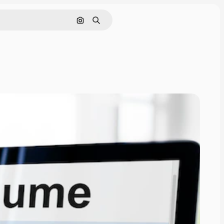
画像で検索
検索