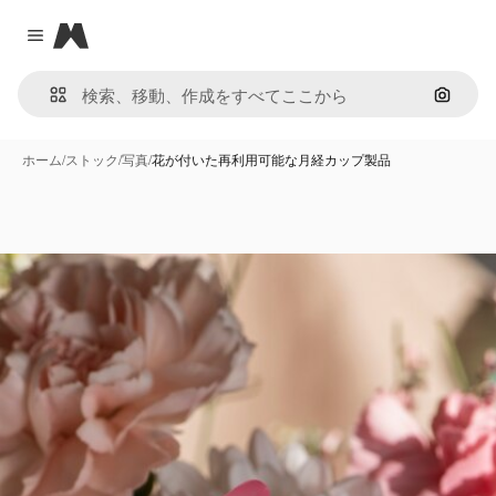
Magnific
Close menu
画像で
ホーム
/
ストック
/
写真
/
花が付いた再利用可能な月経カップ製品