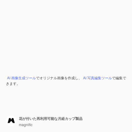
AI 画像生成ツール
でオリジナル画像を作成し、
AI 写真編集ツール
で編集で
きます。
花が付いた再利用可能な月経カップ製品
magnific