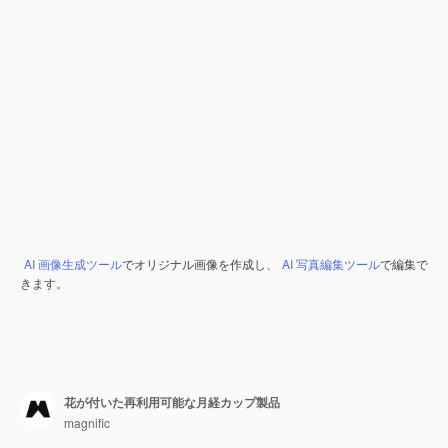
AI 画像生成ツール
でオリジナル画像を作成し、
AI 写真編集ツール
で編集で
きます。
花が付いた再利用可能な月経カップ製品
magnific