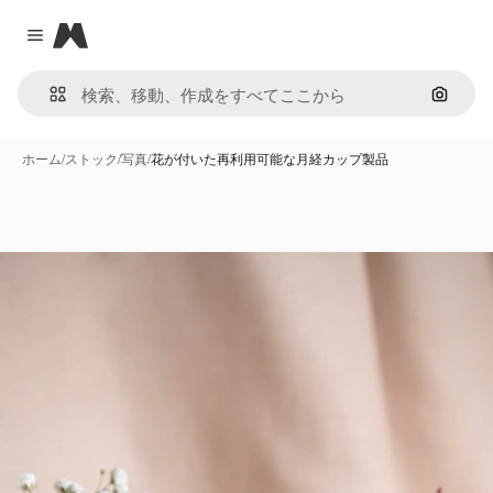
Magnific
Close menu
画像で
ホーム
/
ストック
/
写真
/
花が付いた再利用可能な月経カップ製品