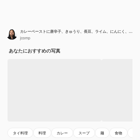
カレーペーストに唐辛子、きゅうり、長豆、ライム、にんにく、ねぎを入れたビーフン
jcomp
あなたにおすすめの写真
タイ料理
料理
カレー
スープ
麺
食物
ご