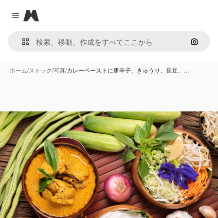
Magnific
Close menu
画像で
ホーム
/
ストック
/
写真
/
カレーペーストに唐辛子、きゅうり、長豆、…