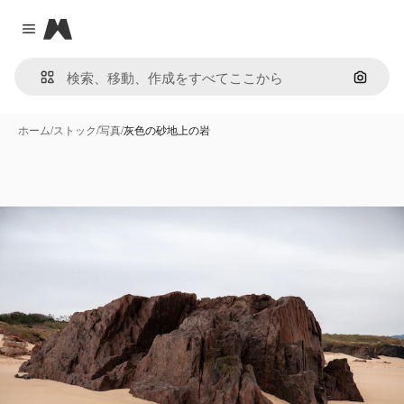
Magnific
Close menu
画像で
ホーム
/
ストック
/
写真
/
灰色の砂地上の岩