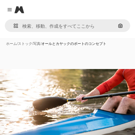
Magnific
Close menu
画像で
ホーム
/
ストック
/
写真
/
オールとカヤックのボートのコンセプト