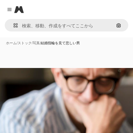
Magnific
Close menu
画像で
ホーム
/
ストック
/
写真
/
結婚指輪を見て悲しい男