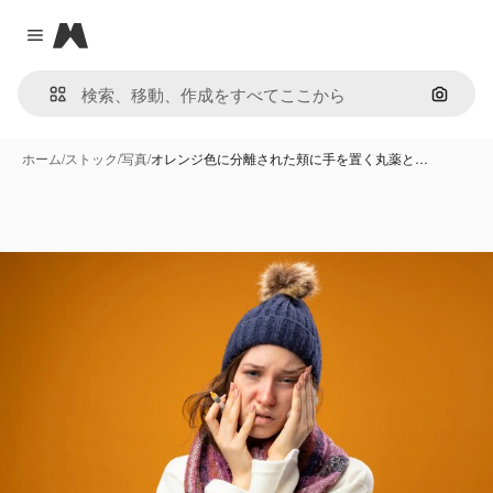
Magnific
Close menu
画像で
ホーム
/
ストック
/
写真
/
オレンジ色に分離された頬に手を置く丸薬と…