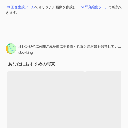
AI 画像生成ツール
でオリジナル画像を作成し、
AI 写真編集ツール
で編集で
きます。
オレンジ色に分離された頬に手を置く丸薬と注射器を保持しているスカーフと白いローブと冬の帽子を身に着けている悲しい若い病気の女の子
stockking
あなたにおすすめの写真