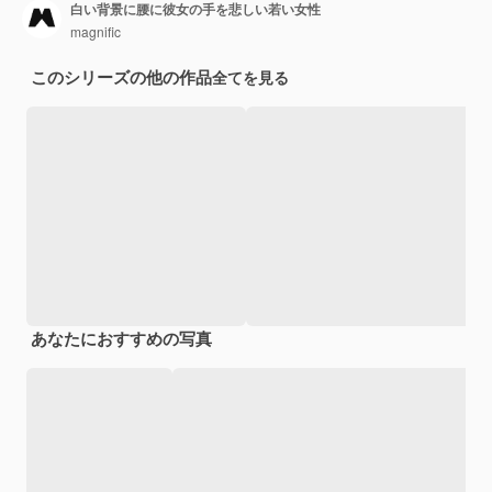
白い背景に腰に彼女の手を悲しい若い女性
magnific
このシリーズの他の作品
全てを見る
あなたにおすすめの写真