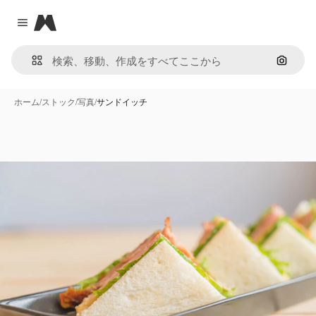
Magnific
Close menu
画像で
ホーム
/
ストック
/
写真
/
サンドイッチ