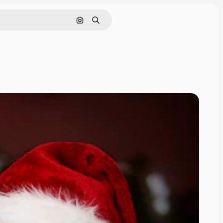
画像で検索
検索