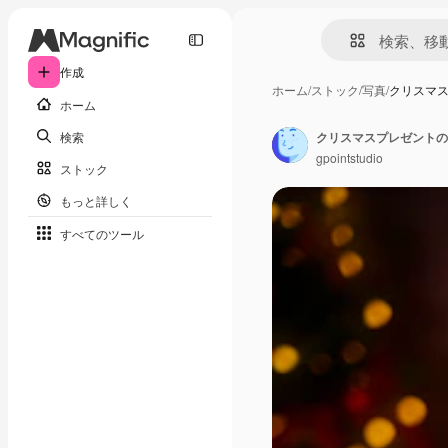
作成
ホーム
/
ストック
/
写真
/
クリスマ
ホーム
検索
クリスマスプレゼントの
gpointstudio
ストック
もっと詳しく
すべてのツール