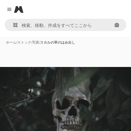
Magnific
Close menu
画像で
ホーム
/
ストック
/
写真
/
スカルの草のはみ出し