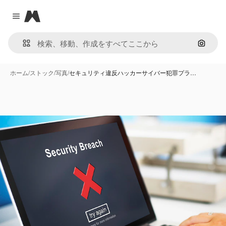
Magnific
Close menu
画像で
ホーム
/
ストック
/
写真
/
セキュリティ違反ハッカーサイバー犯罪プラ…