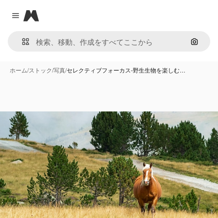
Magnific
Close menu
画像で
ホーム
/
ストック
/
写真
/
セレクティブフォーカス-野生生物を楽しむ…