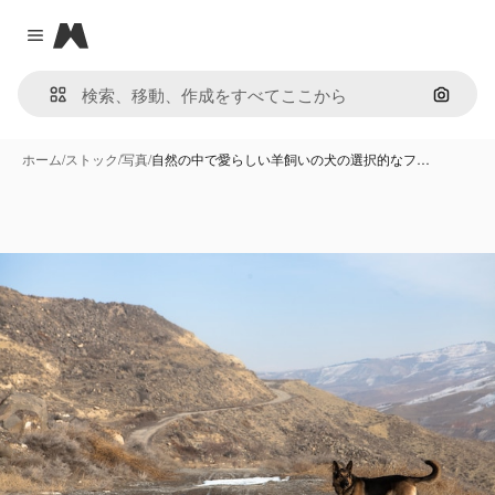
Magnific
Close menu
画像で
ホーム
/
ストック
/
写真
/
自然の中で愛らしい羊飼いの犬の選択的なフ…