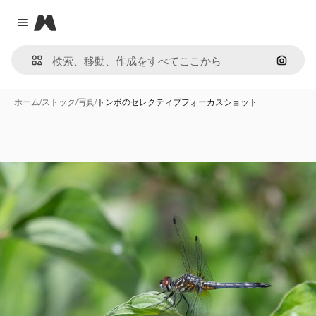
Magnific
Close menu
画像で
ホーム
/
ストック
/
写真
/
トンボのセレクティブフォーカスショット