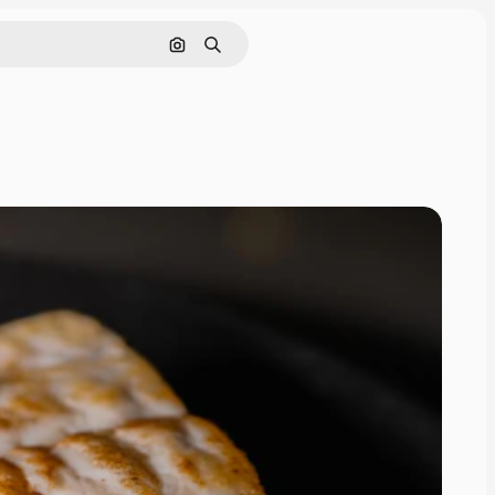
画像で検索
検索