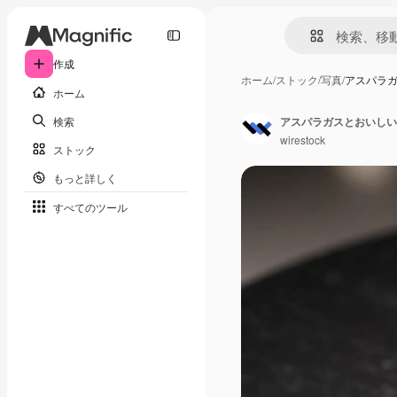
作成
ホーム
/
ストック
/
写真
/
アスパラ
ホーム
検索
アスパラガスとおいしい
wirestock
ストック
もっと詳しく
すべてのツール