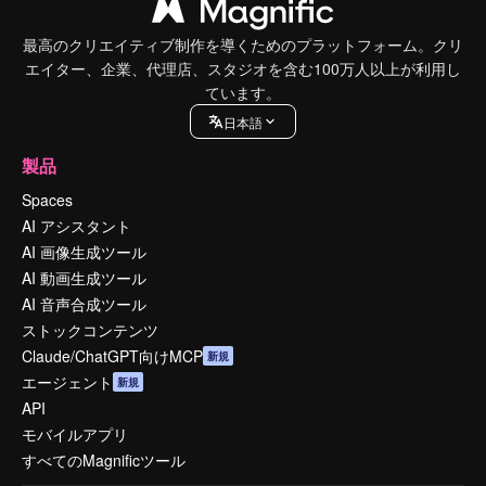
最高のクリエイティブ制作を導くためのプラットフォーム。クリ
エイター、企業、代理店、スタジオを含む100万人以上が利用し
ています。
日本語
製品
Spaces
AI アシスタント
AI 画像生成ツール
AI 動画生成ツール
AI 音声合成ツール
ストックコンテンツ
Claude/ChatGPT向けMCP
新規
エージェント
新規
API
モバイルアプリ
すべてのMagnificツール