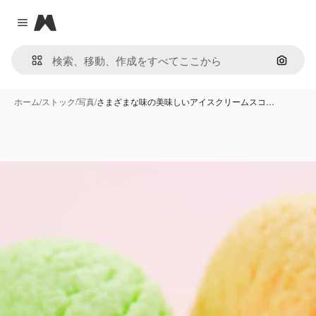
Magnific
Close menu
画像で
ホーム
/
ストック
/
写真
/
さまざまな味の美味しいアイスクリームスコ…