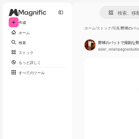
作成
ホーム
/
ストック
/
写真
/
野球のバ
ホーム
検索
野球のバットで深刻な男
asier_relampagoestudi
ストック
もっと詳しく
すべてのツール