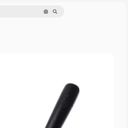
画像で検索
検索