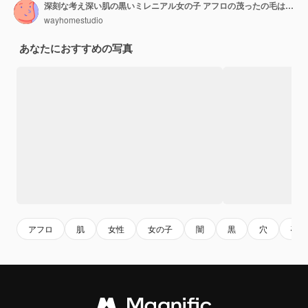
深刻な考え深い肌の黒いミレニアル女の子 アフロの茂ったの毛はコピースペースを指します
wayhomestudio
あなたにおすすめの写真
アフロ
肌
女性
女の子
闇
黒
穴
破れ