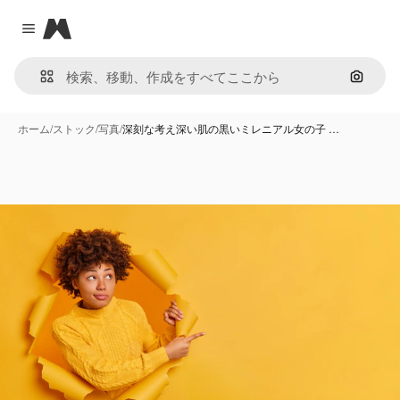
Magnific
Close menu
画像で
ホーム
/
ストック
/
写真
/
深刻な考え深い肌の黒いミレニアル女の子 …