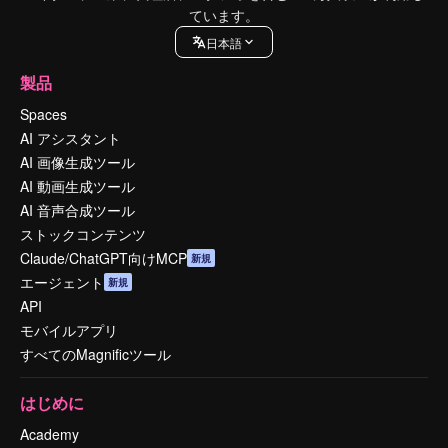
ています。
日本語
製品
Spaces
AI アシスタント
AI 画像生成ツール
AI 動画生成ツール
AI 音声合成ツール
ストックコンテンツ
Claude/ChatGPT向けMCP
新規
エージェント
新規
API
モバイルアプリ
すべてのMagnificツール
はじめに
Academy