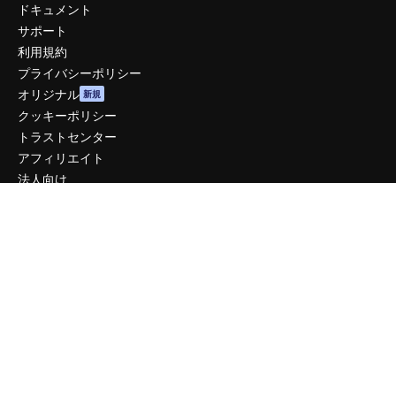
ドキュメント
サポート
利用規約
プライバシーポリシー
オリジナル
新規
クッキーポリシー
トラストセンター
アフィリエイト
法人向け
運営
料金
会社概要
Reviews
採用情報
検索トレンド
ブログ
イベント