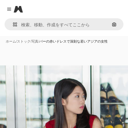
Magnific
Close menu
画像で
ホーム
/
ストック
/
写真
/
バーの赤いドレスで深刻な若いアジアの女性