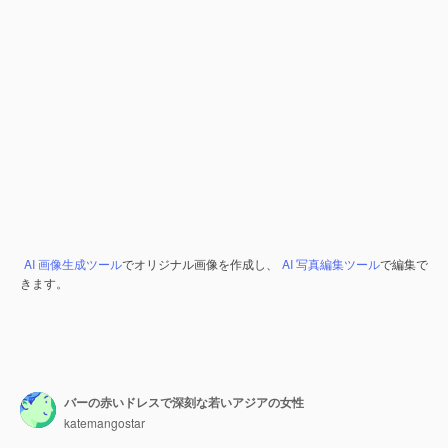
AI 画像生成ツール
でオリジナル画像を作成し、
AI 写真編集ツール
で編集で
きます。
バーの赤いドレスで深刻な若いアジアの女性
katemangostar