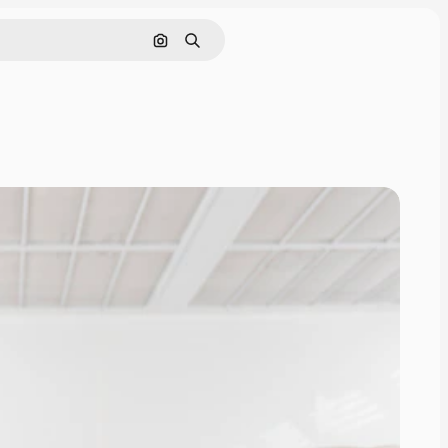
画像で検索
検索